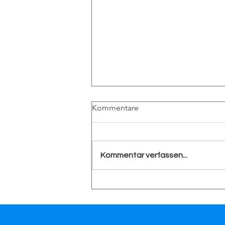
Kommentare
Kommentar verfassen...
Eigentlich wollte ich nur mit
einer Freundin einen Kaffee
trinken – dann hat mich euer
Vortrag aufgeschreckt.