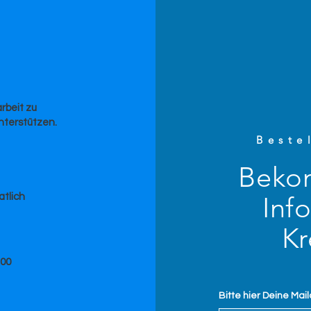
rbeit zu
nterstützen.
Beste
Beko
Inf
tlich
Kr
100
Bitte hier Deine Mai