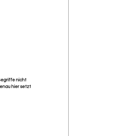
egriffe nicht 
enau hier setzt 