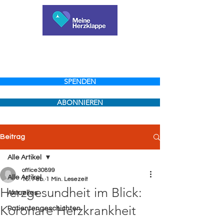
SPENDEN
ABONNIEREN
Beitrag
Alle Artikel
office30899
Alle Artikel
16. Feb.
1 Min. Lesezeit
Herzgesundheit im Blick:
Aktuelles
Koronare Herzkrankheit
Patientengeschichten