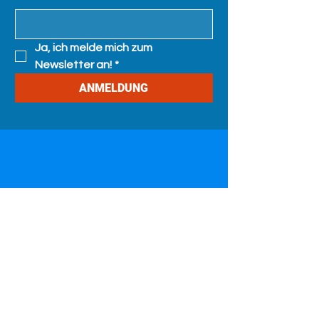
Ja, ich melde mich zum 
Newsletter an!
*
ANMELDUNG
Unterstütze unsere Arbeit
Mit Ihrer Spende helfen Sie, wichtige
Aufklärungsarbeit zu Herzerkrankungen
zu leisten und Betroffene zu
unterstützen. Jeder Beitrag zählt!
Häufigkeit