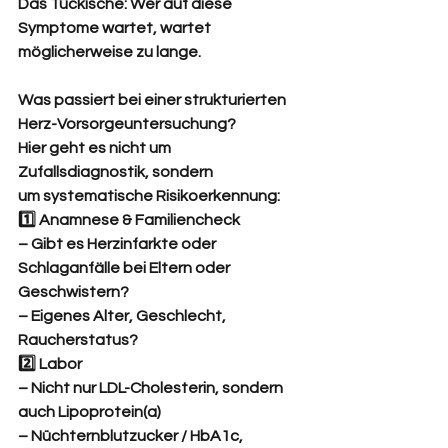
Das Tückische: Wer auf diese 
Symptome wartet, wartet 
möglicherweise zu lange.
Was passiert bei einer strukturierten 
Herz-Vorsorgeuntersuchung?
Hier geht es nicht um 
Zufallsdiagnostik, sondern 
um systematische Risikoerkennung:
1️⃣ Anamnese & Familiencheck
– Gibt es Herzinfarkte oder 
Schlaganfälle bei Eltern oder 
Geschwistern?
– Eigenes Alter, Geschlecht, 
Raucherstatus?
2️⃣ Labor
– Nicht nur LDL-Cholesterin, sondern 
auch Lipoprotein(a)
– Nüchternblutzucker / HbA1c, 