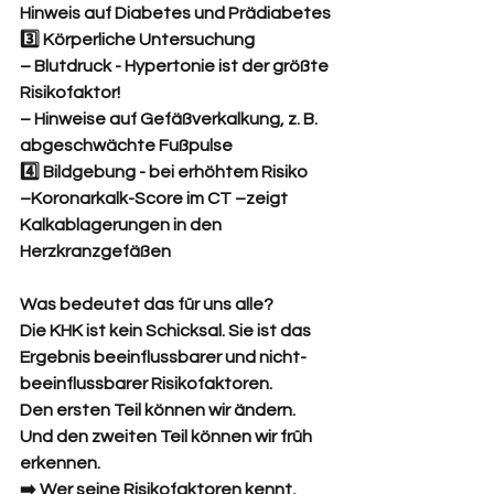
Hinweis auf Diabetes und Prädiabetes
3️⃣ Körperliche Untersuchung
– Blutdruck - Hypertonie ist der größte 
Risikofaktor!
– Hinweise auf Gefäßverkalkung, z. B. 
abgeschwächte Fußpulse
4️⃣ Bildgebung - bei erhöhtem Risiko
–Koronarkalk-Score im CT –zeigt 
Kalkablagerungen in den 
Herzkranzgefäßen
Was bedeutet das für uns alle?
Die KHK ist kein Schicksal. Sie ist das 
Ergebnis beeinflussbarer und nicht-
beeinflussbarer Risikofaktoren.
Den ersten Teil können wir ändern. 
Und den zweiten Teil können wir früh 
erkennen.
➡️ Wer seine Risikofaktoren kennt, 