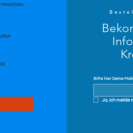
nterstützen.
Beste
Beko
Inf
tlich
Kr
100
Bitte hier Deine Mai
Ja, ich melde 