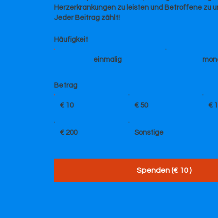
Herzerkrankungen zu leisten und Betroffene zu u
Jeder Beitrag zählt!
Häufigkeit
einmalig
mona
Betrag
€ 10
€ 50
€ 
€ 200
Sonstige
Spenden (€ 10 )