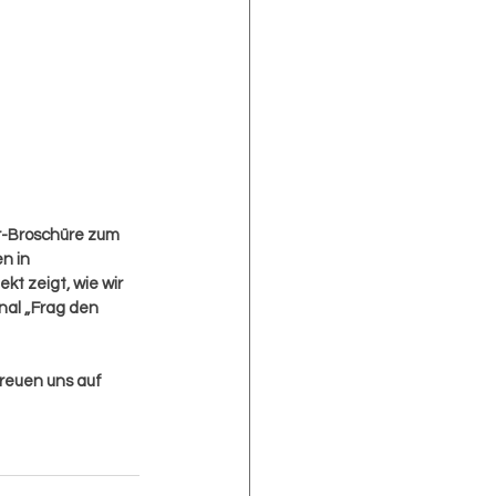
r-Broschüre zum 
n in 
t zeigt, wie wir 
nal „Frag den 
reuen uns auf 