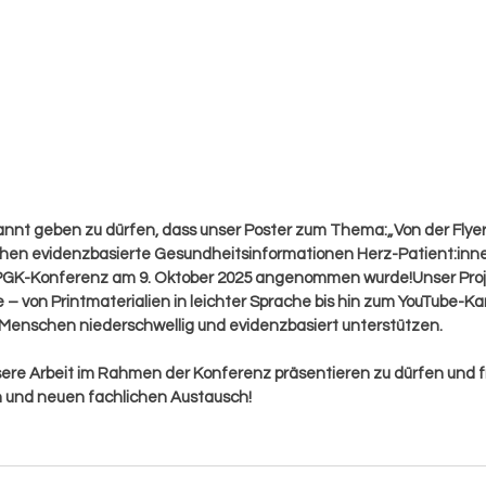
kannt geben zu dürfen, dass unser Poster zum Thema:„Von der Flye
chen evidenzbasierte Gesundheitsinformationen Herz-Patient:inne
ÖPGK-Konferenz am 9. Oktober 2025 angenommen wurde!Unser Projek
e – von Printmaterialien in leichter Sprache bis hin zum YouTube-Ka
 Menschen niederschwellig und evidenzbasiert unterstützen.
nsere Arbeit im Rahmen der Konferenz präsentieren zu dürfen und f
 und neuen fachlichen Austausch!