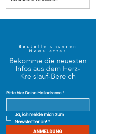
Gefäße waschen wie
Value-Based Hea
Zähne putzen
Training – ein ec
Augenöffner
Bestelle unseren
Newsletter
Bekomme die neuesten
Infos aus dem Herz-
Kreislauf-Bereich
Bitte hier Deine Mailadresse
*
Ja, ich melde mich zum 
Newsletter an!
*
ANMELDUNG