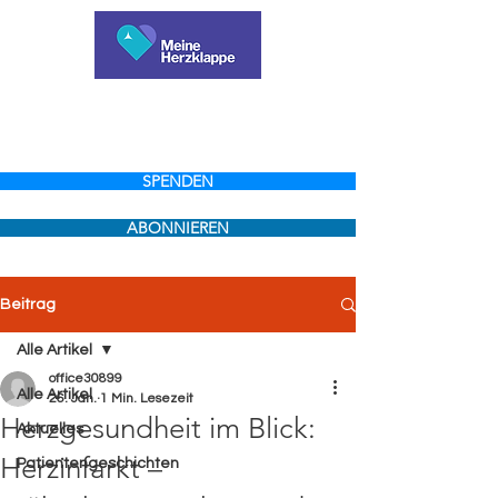
SPENDEN
ABONNIEREN
Beitrag
Alle Artikel
office30899
Alle Artikel
26. Jan.
1 Min. Lesezeit
Herzgesundheit im Blick:
Aktuelles
Herzinfarkt –
Patientengeschichten