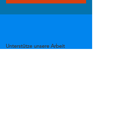
Unterstütze unsere Arbeit
Mit Ihrer Spende helfen Sie, wichtige
Aufklärungsarbeit zu Herzerkrankungen
zu leisten und Betroffene zu
unterstützen. Jeder Beitrag zählt!
Häufigkeit
einmalig
monatlich
Betrag
€ 10
€ 50