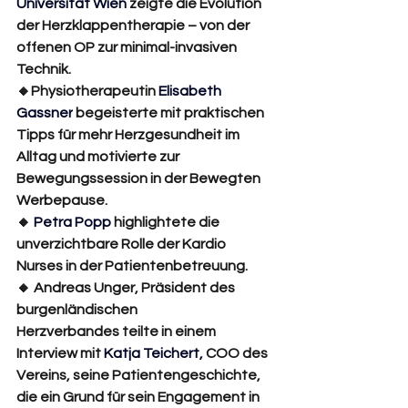
Universität Wien
zeigte die Evolution 
der Herzklappentherapie – von der 
offenen OP zur minimal-invasiven 
Technik.
🔸Physiotherapeutin
Elisabeth 
Gassner
begeisterte mit praktischen 
Tipps für mehr Herzgesundheit im 
Alltag und motivierte zur 
Bewegungssession in der Bewegten 
Werbepause.
🔸 
Petra Popp
 highlightete die 
unverzichtbare Rolle der Kardio 
Nurses in der Patientenbetreuung.
🔸 Andreas Unger, Präsident des 
burgenländischen 
Herzverbandes teilte in einem 
Interview mit 
Katja Teichert
, 
COO des 
Vereins, seine Patientengeschichte, 
die ein Grund für sein Engagement in 