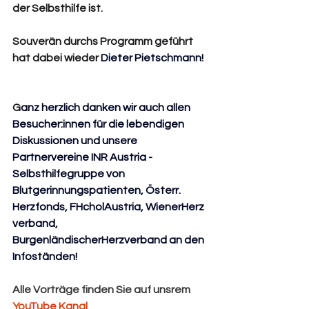
der Selbsthilfe ist.
Souverän durchs Programm geführt 
hat dabei wieder 
Dieter Pietschmann
!
G
anz herzlich danken wir auch allen 
Besucher:innen für die lebendigen 
Diskussionen und unsere 
Partnervereine 
INR Austria - 
Selbsthilfegruppe von 
Blutgerinnungspatienten
, 
Österr. 
Herzfonds
, 
FHcholAustria
, 
WienerHerz
verban
d, 
BurgenländischerHerzverband
 an den 
Infoständen!
Alle Vorträge finden Sie auf unsrem 
YouTube Kanal