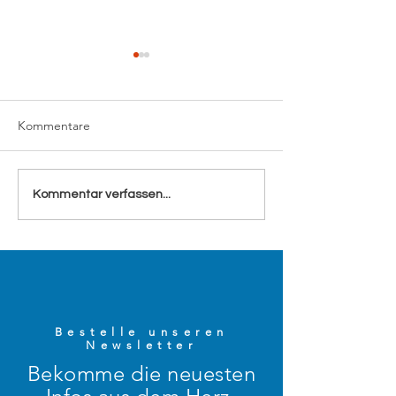
Kommentare
Gefäße waschen wie
Value-Based Hea
Kommentar verfassen...
Zähne putzen
Training – ein ec
Augenöffner
Bestelle unseren
Newsletter
Bekomme die neuesten