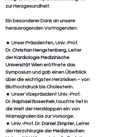
zur Herzgesundheit.
Ein besonderer Dank an unsere 
herausragenden Vortragenden:
🔸 Unser Präsidenten, Univ.-Prof. 
Dr. 
Christian Hengstenberg
, Leiter 
der 
Kardiologie Medizinische 
Universität Wien
 eröffnete das 
Symposium und gab einen Überblick 
über die wichtigsten Herzrisiken – von 
Bluthochdruck bis Cholesterin.
🔸 Unser Vizepräsident Univ.-Prof. 
Dr. 
Raphael Rosenhek
tauchte tief in 
die Welt der Herzklappen ein: von 
Warnsignalen bis zur Vorsorge.
🔸 Univ.-Prof. Dr. 
Daniel Zimpfer
, Leiter 
der Herzchirurgie der
Medizinischen 