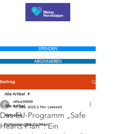
SPENDEN
ABONNIEREN
Beitrag
Alle Artikel
office30899
Alle Artikel
17. Dez. 2025
2 Min. Lesezeit
Das EU-Programm „Safe
Aktuelles
Hearts Plan“: Ein
Patientengeschichten