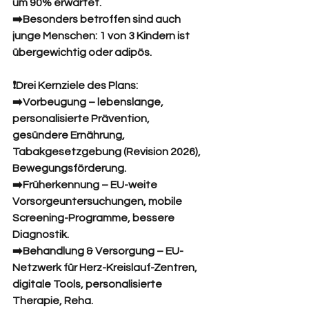
um 90% erwartet.
➡️Besonders betroffen sind auch 
junge Menschen: 1 von 3 Kindern ist 
übergewichtig oder adipös.
❗Drei Kernziele des Plans:
➡️Vorbeugung – lebenslange, 
personalisierte Prävention, 
gesündere Ernährung, 
Tabakgesetzgebung (Revision 2026), 
Bewegungsförderung.
➡️Früherkennung – EU-weite 
Vorsorgeuntersuchungen, mobile 
Screening-Programme, bessere 
Diagnostik.
➡️Behandlung & Versorgung – EU-
Netzwerk für Herz-Kreislauf-Zentren, 
digitale Tools, personalisierte 
Therapie, Reha.